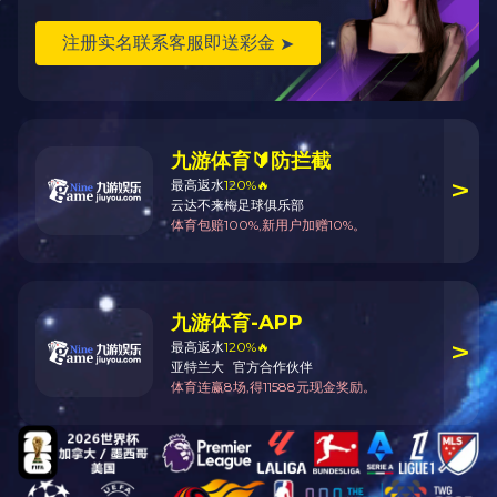
新疆昆玉钢铁有限公司项目
石
荆门1000kV变电站项目
广东