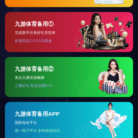
公司概况
新闻中心
党建工作
核
企业简介
公司新闻
党建动态
智
发展历程
党章党规
智
资质荣誉
廉政监督
节