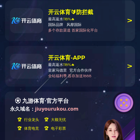
1.中文名称：
九游·jiuyou（中国）体育官方网站
2.英文名称：
Shandong Zhengchen Technology Co.
3.
成立日期：
2006年3月3日
4.注册地址：
中国（山东）自由贸易试验区济南片
5.办公地址：
中国（山东）自由贸易试验区济南片
6.注册资本金：
7636万元人民币
7.经营范围：
许可项目:建设工程设计;建设工程施