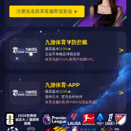
红莲湖学校总建筑面积达7.3万平方米，新建小学
计主题为“高台书院盛世红莲”，体现桓台红莲湖
一学校联合办学，北京十一学校将积极参与桓台县
上一篇：已经没有了
下一篇：
聊城信发高级中学项目
公司概况
新闻中心
党建工作
核
企业简介
公司新闻
党建动态
智