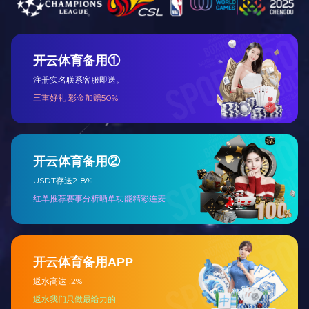
第九条
加强政治理论教育，突出党的创新理论学
定理想信念，增强党性修养，努力掌握并自觉运用马克
第十条
突出政治教育和政治训练，严格党内政治
本色，做到
“四个服从”，在思想上政治上行动上同以
第十一条
强化党章党规党纪教育，引导党员牢记
好思想作风、学风、工作作风、生活作风和家风。加强
第十二条
加强党的宗旨教育，引导党员践行全心
第十三条
进行革命传统教育，引导党员学习党史
基因，践行共产党人价值观，激发爱国主义热情。
第十四条
开展形势政策教育，围绕贯彻执行党和
员正确认识形势，把思想和行动统一到党中央要求上来
第十五条
注重知识技能教育，根据党员岗位职责
力，增强服务本领。