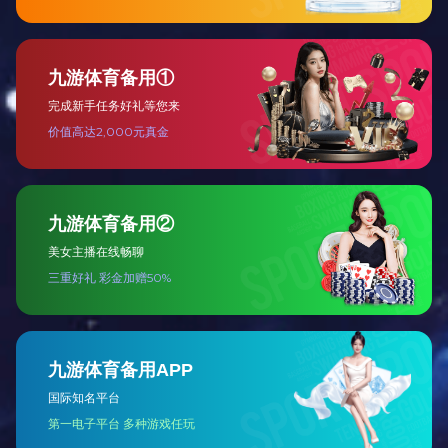
第十六条
党支部应当运用
“三会一课”制度，对
情况。党员领导干部应当参加双重组织生活。
党支部应当每月开展
1次主题党日，贴近党员思
党员应当按期交纳党费。党组织应当做好党费收
第十七条
党支部每年至少召开
1次组织生活会，
第十八条
党支部一般每年开展
1次民主评议党员
党员大会根据评议情况和党员日常表现情况，提出评定
民主评议党员可以结合组织生活会一并进行。
第十九条
基层党组织应当注重分析党员思想状况
第二十条
市、县党委或者基层党委每年应当组织
地区本部门本单位中心工作和党员实际，确定培训内容
第二十一条
党组织应当按照党中央部署要求，组
突出问题。
省级党委、行业系统党组织可以根据党员思想状