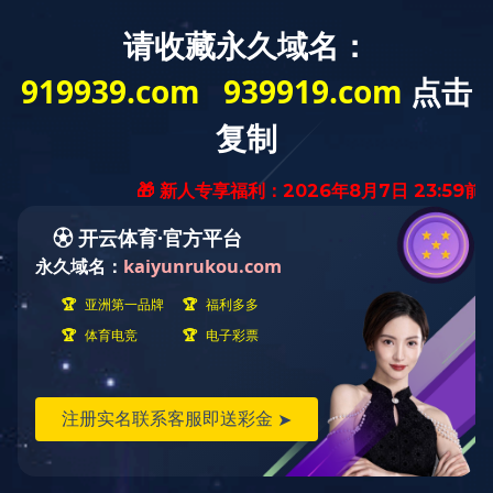
新闻中心
致力于创造智能、环保、安全、便捷智慧新生活
智慧产业整体解决方案服务商
新闻中心